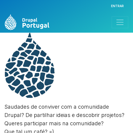
Passar
Us
ENTRAR
para
o
conteúdo
principal
Saudades de conviver com a comunidade
Drupal? De partilhar ideias e descobrir projetos?
Queres participar mais na comunidade?
Que tal um café? =)