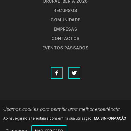
Main
DRUPAL IBERIA 2026
RECURSOS
menu
COMUNIDADE
EMPRESAS
CONTACTOS
EVENTOS PASSADOS
Footer
DESENVOLVIDO EM DRUPAL 10 PELA ADP
Usamos cookies para permitir uma melhor experiência.
Ao navegar no site estará a consentir a sua utilização.
MAIS INFORMAÇÃO
NÃO, OBRIGADO